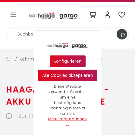
nhalt springen
Kehrmaschinen
Serie 600 (Akku)
/
/
Konfigurieren
Alle Cookies akzeptieren
HAAGA STARMIX 697 -
Diese Website
verwendet Cookies,
um eine
AKKU KEHRMASCHINE
bestmögliche
Erfahrung bieten zu
können.
Zur Produktbeschreibung
Mehr Informationen
...