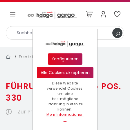
nhalt springen
Ersatzteile
Serie 300
/
/
Konfigurieren
Alle Cookies akzeptieren
FÜHRUNGSROLLE 355 POS.
Diese Website
verwendet Cookies,
um eine
330
bestmögliche
Erfahrung bieten zu
können.
Zur Produktbeschreibung
Mehr Informationen
...